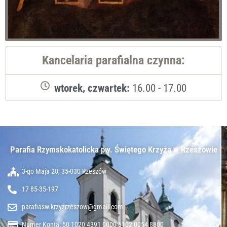
Kancelaria parafialna czynna:
wtorek, czwartek:
16.00 - 17.00
Parafia Rzymskokatolicka pw. Świętego Krzyża w Rzeszowie​
3-go Maja 20, 35-030 Rzeszów
17 85-35-197
parafiasw.krzyzrzeszow@gmail.com
Numer Konta: 50 1020 4391 0000 6102 0054 8800