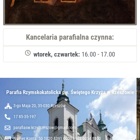
Kancelaria parafialna czynna:
wtorek, czwartek:
16.00 - 17.00
Parafia Rzymskokatolicka pw. Świętego Krzyża w Rzeszowie​
3-go Maja 20, 35-030 Rzeszów
17 85-35-197
parafiasw.krzyzrzeszow@gmail.com
Numer Konta: 50 1020 4391 0000 6102 0054 8800