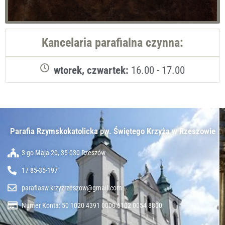
Kancelaria parafialna czynna:
wtorek, czwartek:
16.00 - 17.00
Parafia Rzymskokatolicka pw. Świętego Krzyża w Rzeszowie​
3-go Maja 20, 35-030 Rzeszów
17 85-35-197
parafiasw.krzyzrzeszow@gmail.com
Numer Konta: 50 1020 4391 0000 6102 0054 8800