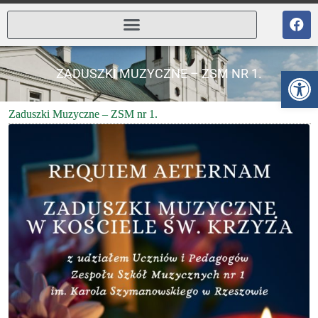
Ot
ZADUSZKI MUZYCZNE – ZSM NR 1.
Zaduszki Muzyczne – ZSM nr 1.