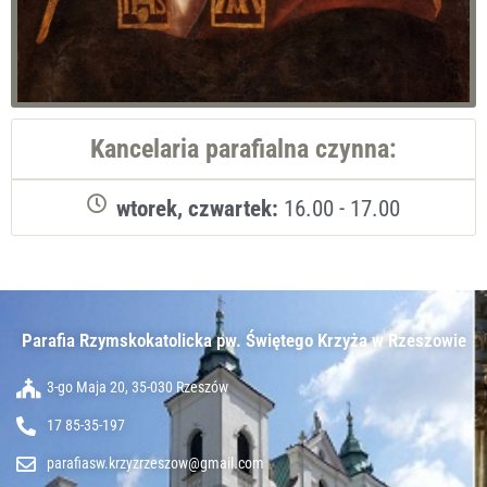
Kancelaria parafialna czynna:
wtorek, czwartek:
16.00 - 17.00
Parafia Rzymskokatolicka pw. Świętego Krzyża w Rzeszowie​
3-go Maja 20, 35-030 Rzeszów
17 85-35-197
parafiasw.krzyzrzeszow@gmail.com