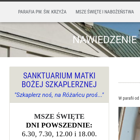
PARAFIA PW. ŚW. KRZYŻA
MSZE ŚWIĘTE I NABOŻEŃSTWA
NAWIEDZENIE 
SANKTUARIUM MATKI
BOŻEJ SZKAPLERZNEJ
"Szkaplerz noś, na Różańcu proś..."
W parafii od
MSZE ŚWIĘTE
DNI POWSZEDNIE:
6.30, 7.30, 12.00 i 18.00.