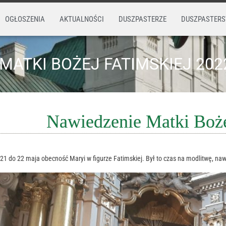
OGŁOSZENIA
AKTUALNOŚCI
DUSZPASTERZE
DUSZPASTER
MATKI BOŻEJ FATIMSKIEJ 202
Nawiedzenie Matki Boże
 21 do 22 maja obecność Maryi w figurze Fatimskiej. Był to czas na modlitwę, na