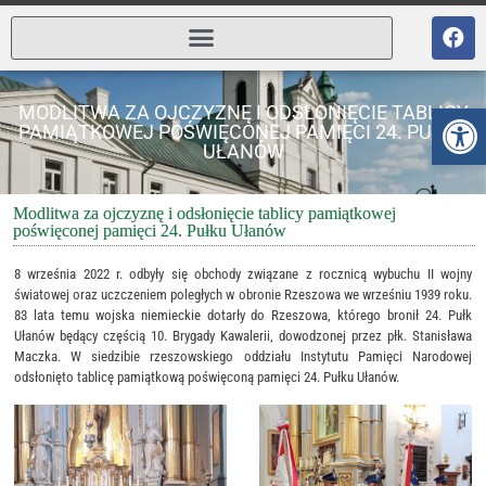
Ot
MODLITWA ZA OJCZYZNĘ I ODSŁONIĘCIE TABLICY
PAMIĄTKOWEJ POŚWIĘCONEJ PAMIĘCI 24. PUŁKU
UŁANÓW
Modlitwa za ojczyznę i odsłonięcie tablicy pamiątkowej
poświęconej pamięci 24. Pułku Ułanów
8 września 2022 r. odbyły się obchody związane z rocznicą wybuchu II wojny
światowej oraz uczczeniem poległych w obronie Rzeszowa we wrześniu 1939 roku.
83 lata temu wojska niemieckie dotarły do Rzeszowa, którego bronił 24. Pułk
Ułanów będący częścią 10. Brygady Kawalerii, dowodzonej przez płk. Stanisława
Maczka. W siedzibie rzeszowskiego oddziału Instytutu Pamięci Narodowej
odsłonięto tablicę pamiątkową poświęconą pamięci 24. Pułku Ułanów.