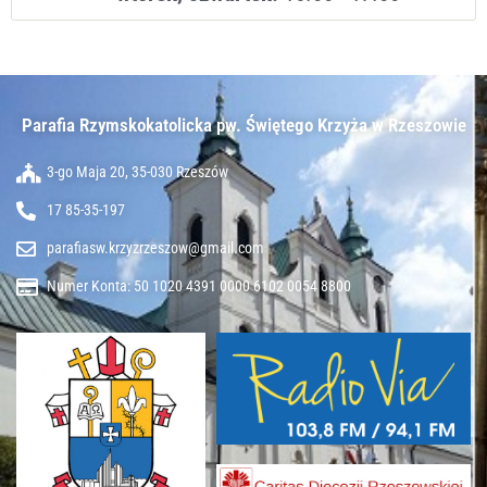
Parafia Rzymskokatolicka pw. Świętego Krzyża w Rzeszowie​
3-go Maja 20, 35-030 Rzeszów
17 85-35-197
parafiasw.krzyzrzeszow@gmail.com
Numer Konta: 50 1020 4391 0000 6102 0054 8800