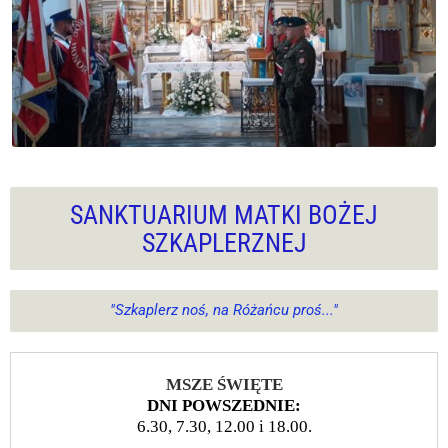
SANKTUARIUM MATKI BOŻEJ
SZKAPLERZNEJ
"Szkaplerz noś, na Różańcu proś..."
MSZE ŚWIĘTE
DNI POWSZEDNIE:
6.30, 7.30, 12.00 i 18.00.