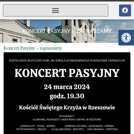
Ot
KONCERT PASYJNY – ZAPRASZAMY
Koncert Pasyjny – zapraszamy