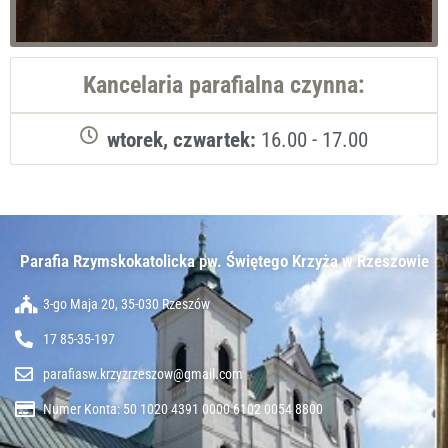
Kancelaria parafialna czynna:
wtorek, czwartek:
16.00 - 17.00
Parafia Rzymskokatolicka pw. Świętego Krzyża w Rzeszowie​
3-go Maja 20, 35-030 Rzeszów
17 85-35-197
parafiasw.krzyzrzeszow@gmail.com
Numer Konta: 50 1020 4391 0000 6102 0054 8800