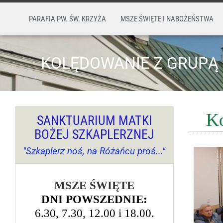
PARAFIA PW. ŚW. KRZYŻA
MSZE ŚWIĘTE I NABOŻEŃSTWA
KOLĘDOWANIE Z GRUPĄ 
Ko
SANKTUARIUM MATKI
BOŻEJ SZKAPLERZNEJ
"Szkaplerz noś, na Różańcu proś..."
MSZE ŚWIĘTE
DNI POWSZEDNIE:
6.30, 7.30, 12.00 i 18.00.