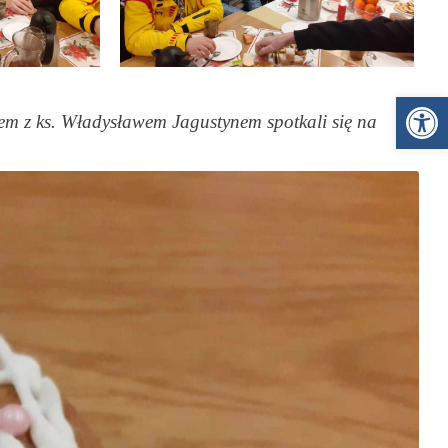
Ot
azem z ks. Władysławem Jagustynem spotkali się na