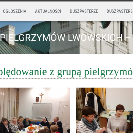
OGŁOSZENIA
AKTUALNOŚCI
DUSZPASTERZE
DUSZPASTER
PIELGRZYMÓW LWOWSKICH – 2
lędowanie z grupą pielgrzym