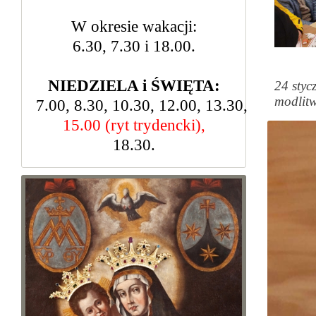
W okresie wakacji:
6.30, 7.30 i 18.00.
NIEDZIELA i ŚWIĘTA:
24 styc
modlit
7.00, 8.30, 10.30, 12.00, 13.30,
15.00 (ryt trydencki),
18.30.