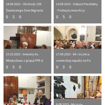
24.09.2023 - Obchody 109.
14.09.2023 - Odpust Parafialny
Światowego Dnia Migranta
- Podwyższenia Krzy
0
5
0
0
5
0
15.10.2023 - Imieniny ks.
17.09.2023 - 84. rocznica
Władysława z grupą PPR d
sowieckiej napaści na Po
0
5
0
0
3
0
6.08.2023 - Msza na