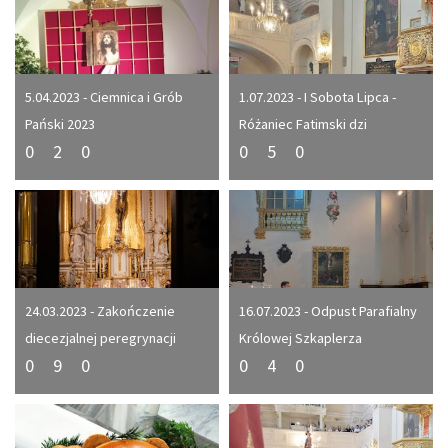
5.04.2023 - Ciemnica i Grób
1.07.2023 - I Sobota Lipca -
Pański 2023
Różaniec Fatimski dzi
0
2
0
0
5
0
24.03.2023 - Zakończenie
16.07.2023 - Odpust Parafialny
diecezjalnej peregrynacji
Królowej Szkaplerza
0
9
0
0
4
0