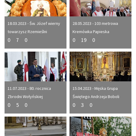
18.03.2023 - Św. Józef wierny
28.05.2023 - 103 metrowa
towarzysz Rzemieślni
Kremówka Papieska
0
7
0
0
19
0
11.07.2023 - 80. rocznica
15.04.2023 - Męska Grupa
Zbrodni Wołyńskiej
Świętego Andrzeja Boboli
0
5
0
0
3
0