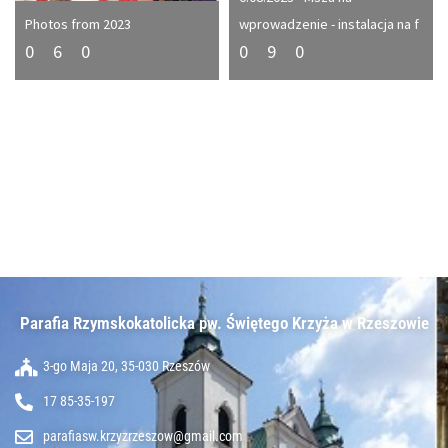
Photos from 2023
wprowadzenie - instalacja na f
0
6
0
0
9
0
Parafia Rzymskokatolicka pw. Świętego Krzyża w Rzeszowie​
3-go Maja 20, 35-030 Rzeszów
17 85-35-197
parafiasw.krzyzrzeszow@gmail.com