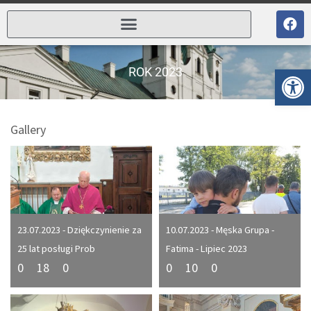
Ot
ROK 2023
Gallery
23.07.2023 - Dziękczynienie za
10.07.2023 - Męska Grupa -
25 lat posługi Prob
Fatima - Lipiec 2023
0
18
0
0
10
0