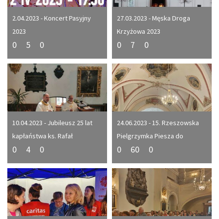
2.04.2023 - Koncert Pasyjny
27.03.2023 - Męska Droga
2023
Krzyżowa 2023
0
5
0
0
7
0
10.04.2023 - Jubileusz 25 lat
24.06.2023 - 15. Rzeszowska
kapłaństwa ks. Rafał
Pielgrzymka Piesza do
0
4
0
0
60
0