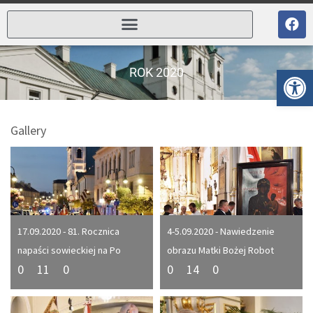
Ot
ROK 2020
Gallery
17.09.2020 - 81. Rocznica
4-5.09.2020 - Nawiedzenie
napaści sowieckiej na Po
obrazu Matki Bożej Robot
0
11
0
0
14
0