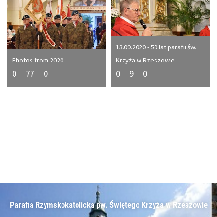
13.09.2020 - 50 lat parafii św.
Photos from 2020
Krzyża w Rzeszowie
0
77
0
0
9
0
Parafia Rzymskokatolicka pw. Świętego Krzyża w Rzeszowie​