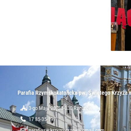
Parafia Rzymskokatolicka pw. Świętego Krzyża 
3-go Maja 20, 35-030 Rzeszów
17 85-35-197
parafiasw.krzyzrzeszow@gmail.com