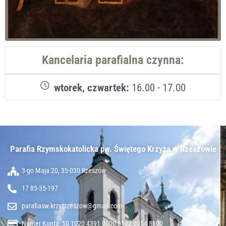
Kancelaria parafialna czynna:
wtorek, czwartek:
16.00 - 17.00
Parafia Rzymskokatolicka pw. Świętego Krzyża w Rzeszowie​
3-go Maja 20, 35-030 Rzeszów
17 85-35-197
parafiasw.krzyzrzeszow@gmail.com
Numer Konta: 50 1020 4391 0000 6102 0054 8800