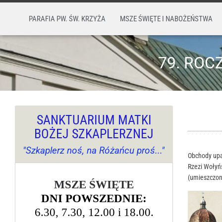
PARAFIA PW. ŚW. KRZYŻA
MSZE ŚWIĘTE I NABOŻEŃSTWA
79. ROC
SANKTUARIUM MATKI
BOŻEJ SZKAPLERZNEJ
"Szkaplerz noś, na Różańcu proś..."
Obchody upam
Rzezi Wołyń
(umieszczoną
MSZE ŚWIĘTE
DNI POWSZEDNIE:
6.30, 7.30, 12.00 i 18.00.