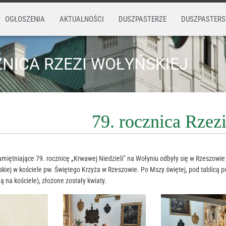
OGŁOSZENIA
AKTUALNOŚCI
DUSZPASTERZE
DUSZPASTER
ZNICA RZEZI WOŁYŃSKIEJ
79. rocznica Rzez
iętniające 79. rocznicę „Krwawej Niedzieli” na Wołyniu odbyły się w Rzeszowie w 
skiej w kościele pw. Świętego Krzyża w Rzeszowie. Po Mszy świętej, pod tabli
 na kościele), złożone zostały kwiaty.