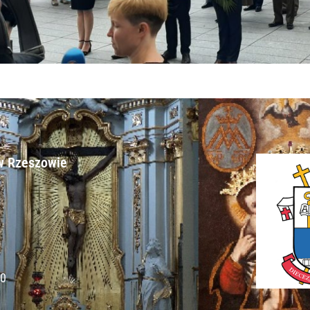
w Rzeszowie​
00