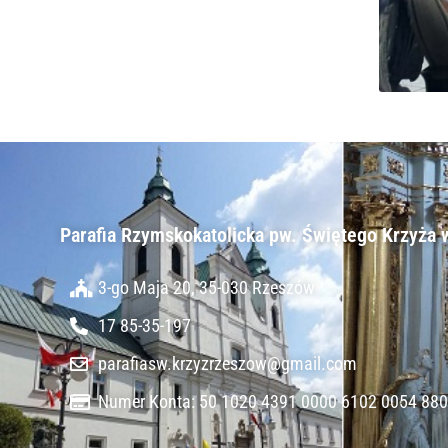
Parafia Rzymskokatolicka pw. Świętego Krzyża 
3-go Maja 20, 35-030 Rzeszów
17 85-35-197
parafiasw.krzyzrzeszow@gmail.com
Numer Konta: 50 1020 4391 0000 6102 0054 88