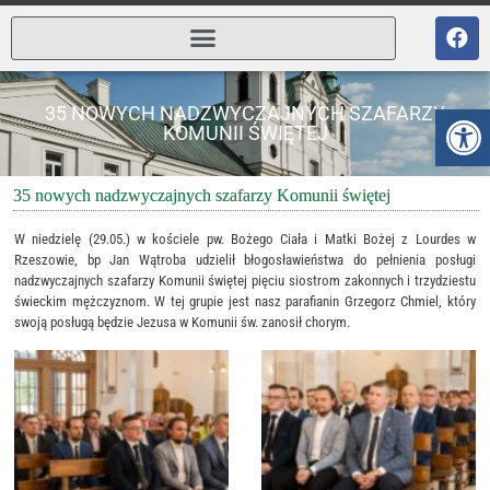
Ot
35 NOWYCH NADZWYCZAJNYCH SZAFARZY
KOMUNII ŚWIĘTEJ
35 nowych nadzwyczajnych szafarzy Komunii świętej
W niedzielę (29.05.) w kościele pw. Bożego Ciała i Matki Bożej z Lourdes w
Rzeszowie, bp Jan Wątroba udzielił błogosławieństwa do pełnienia posługi
nadzwyczajnych szafarzy Komunii świętej pięciu siostrom zakonnych i trzydziestu
świeckim mężczyznom. W tej grupie jest nasz parafianin Grzegorz Chmiel, który
swoją posługą będzie Jezusa w Komunii św. zanosił chorym.