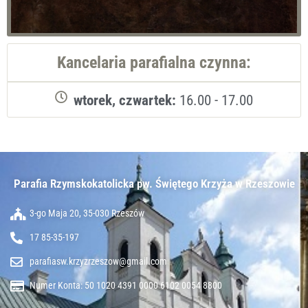
Kancelaria parafialna czynna:
wtorek, czwartek:
16.00 - 17.00
Parafia Rzymskokatolicka pw. Świętego Krzyża w Rzeszowie​
3-go Maja 20, 35-030 Rzeszów
17 85-35-197
parafiasw.krzyzrzeszow@gmail.com
Numer Konta: 50 1020 4391 0000 6102 0054 8800